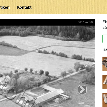
tiken
Kontakt
Ef
Bild 1 av 50
så
Hä
Next