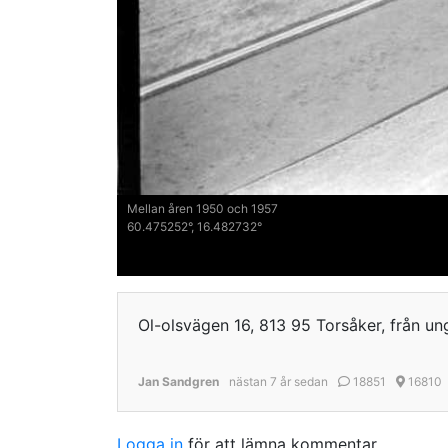
Mellan åren 1950 och 1957
60.475252°, 16.482732°
Ol-olsvägen 16, 813 95 Torsåker, från u
Jan Sandgren
nästan 7 år sedan
18851
16810
Logga in
för att lämna kommentar...