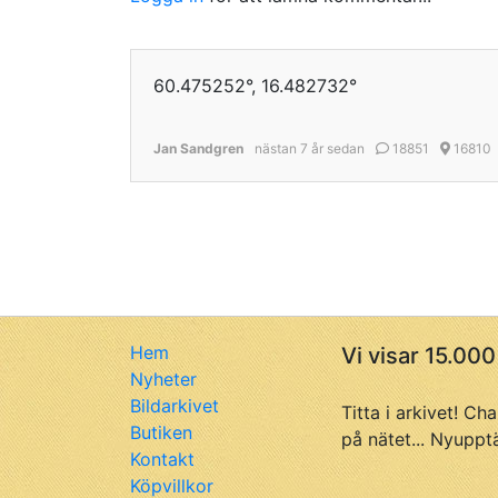
60.475252°, 16.482732°
Jan Sandgren
nästan 7 år sedan
18851
16810
Hem
Vi visar 15.000
Nyheter
Bildarkivet
Titta i arkivet! Ch
Butiken
på nätet... Nyuppt
Kontakt
Köpvillkor