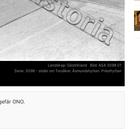
Landskap:
Gästrikland
Bild:
ASA 3098 01
Serie:
3098 - söder om Torsåker. Åsmundshyttan. Prästhyttan
ngefär ONO.