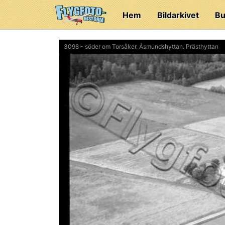
Hem
Bildarkivet
Bu
3098 - söder om Torsåker. Åsmundshyttan. Prästhyttan