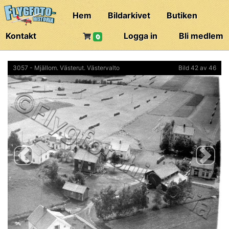
Hem
Bildarkivet
Butiken
Kontakt
Logga in
Bli medlem
0
3057 - Mjällom. Västerut. Västervalto
Bild 42 av 46
Previous
Next