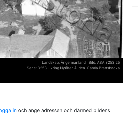
Landskap:
Ångermanland
Bild:
ASA 3253 25
Serie:
3253 - kring Nyåker. Åliden. Gamla Brattsbacka
logga in
och ange adressen och därmed bildens