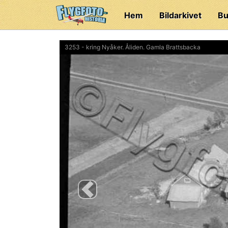
Hem
Bildarkivet
Bu
3253 - kring Nyåker. Åliden. Gamla Brattsbacka
Previous