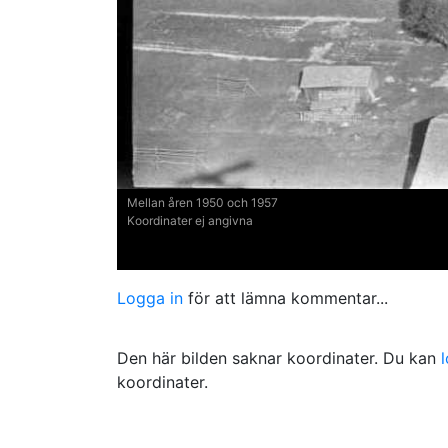
Mellan åren 1950 och 1957
Koordinater ej angivna
Logga in
för att lämna kommentar...
Den här bilden saknar koordinater. Du kan
koordinater.