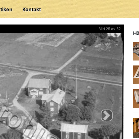
tiken
Kontakt
Bild 25 av 52
Hä
Next