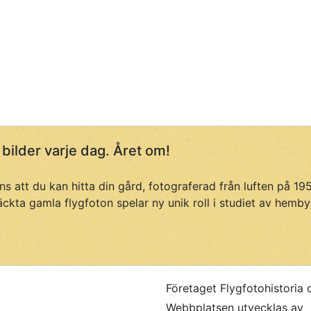
 bilder varje dag. Året om!
ans att du kan hitta din gård, fotograferad från luften på 1
äckta gamla flygfoton spelar ny unik roll i studiet av hemby
Företaget Flygfotohistoria 
Webbplatsen utvecklas av