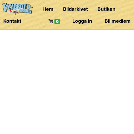
Hem
Bildarkivet
Butiken
Kontakt
Logga in
Bli medlem
0