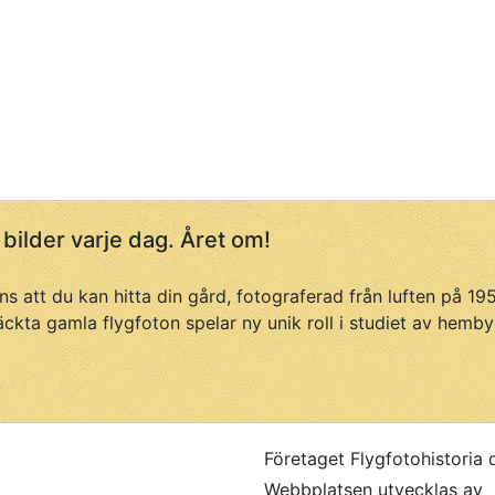
 bilder varje dag. Året om!
ans att du kan hitta din gård, fotograferad från luften på 1
äckta gamla flygfoton spelar ny unik roll i studiet av hemby
Företaget Flygfotohistoria 
Webbplatsen utvecklas av