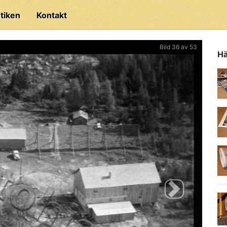
tiken
Kontakt
Bild 36 av 53
Hä
Next