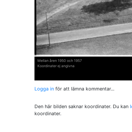
Mellan åren 1950 och 1957
Koordinater ej angivna
Logga in
för att lämna kommentar...
Den här bilden saknar koordinater. Du kan
koordinater.