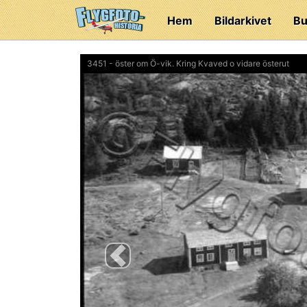
Hem
Bildarkivet
Bu
3451 - öster om Ö-vik. Kring Kvaved o vidare österut
Previous