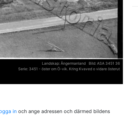
Landskap:
Ångermanland
Bild:
ASA 3451 36
Serie:
3451 - öster om Ö-vik. Kring Kvaved o vidare österut
logga in
och ange adressen och därmed bildens