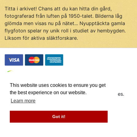
Titta i arkivet! Chans att du kan hitta din gård,
fotograferad från luften på 1950-talet. Bilderna låg
glömda men visas nu på nätet... Nyupptäckta gamla
flygfoton spelar ny unik roll i studiet av hembygden.
Liksom för aktiva släktforskare.
This website uses cookies to ensure you get
the best experience on our website.
© Flygfotohistoria, samtliga rättigheter förbehålles.
Företaget Flygfotohistoria drivs av
Johan Ahlén
Learn more
Webbplatsen utvecklas av
Got it!