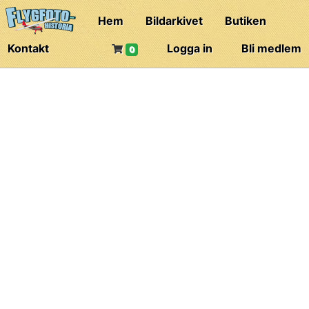
Hem
Bildarkivet
Butiken
Kontakt
Logga in
Bli medlem
0