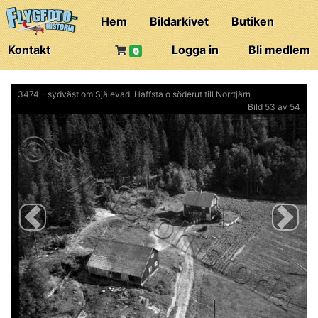
Hem
Bildarkivet
Butiken
Kontakt
Logga in
Bli medlem
0
3474 - sydväst om Själevad. Haffsta o söderut till Norrtjärn
Bild 53 av 54
Previous
Next