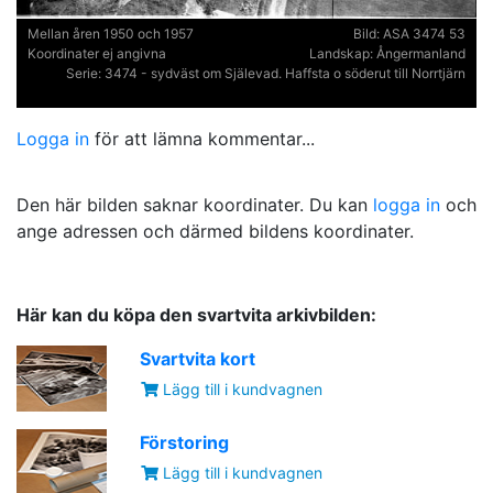
Mellan åren 1950 och 1957
Bild:
ASA 3474 53
Koordinater ej angivna
Landskap:
Ångermanland
Serie:
3474 - sydväst om Själevad. Haffsta o söderut till Norrtjärn
Logga in
för att lämna kommentar...
Den här bilden saknar koordinater. Du kan
logga in
och
ange adressen och därmed bildens koordinater.
Här kan du köpa den svartvita arkivbilden:
Svartvita kort
Lägg till i kundvagnen
Förstoring
Lägg till i kundvagnen