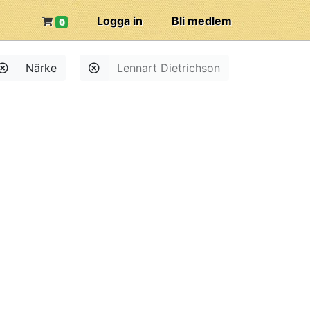
Logga in
Bli medlem
0
Närke
Lennart Dietrichson