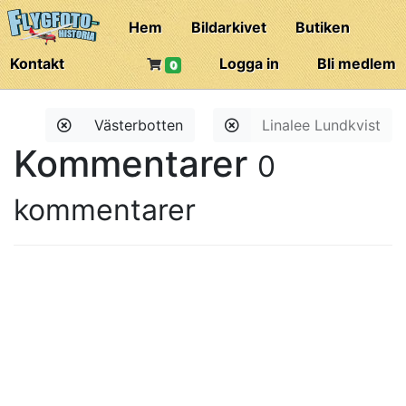
Hem
Bildarkivet
Butiken
Kontakt
Logga in
Bli medlem
0
Västerbotten
Linalee Lundkvist
Kommentarer
0
kommentarer