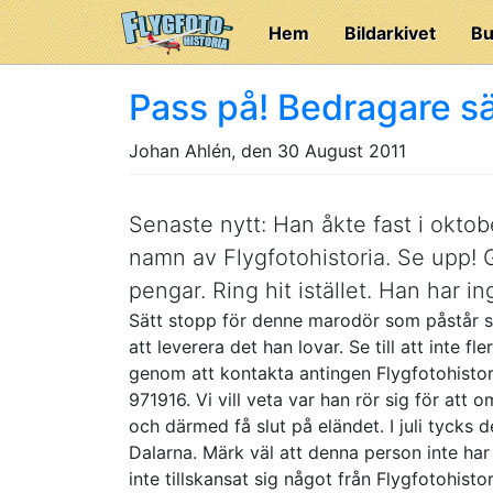
Hem
Bildarkivet
Bu
Pass på! Bedragare sä
Johan Ahlén, den 30 August 2011
Senaste nytt: Han åkte fast i oktobe
namn av Flygfotohistoria. Se upp! 
pengar. Ring hit istället. Han har in
Sätt stopp för denne marodör som påstår si
att leverera det han lovar. Se till att inte f
genom att kontakta antingen Flygfotohistori
971916. Vi vill veta var han rör sig för att
och därmed få slut på eländet. I juli tycks 
Dalarna. Märk väl att denna person inte har 
inte tillskansat sig något från Flygfotohisto