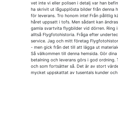
vet inte vi eller polisen i detalj var han bef
ha skrivit ut lågupplösta bilder från denna
för leverans. Tro honom inte! Från pålitlig k
håret uppsatt i tofs. Men sådant kan ändras e
gamla svartvita flygbilder vid dörren. Ring i
alltså Flygfotohistoria. Fråga efter underte
service. Jag och mitt företag Flygfotohistori
- men gick från det till att lägga ut materia
Så välkommen till denna hemsida. Gör dina be
betalning och leverans görs i god ordning. T
och som fortsätter så. Det är av stort värde 
mycket uppskattat av tusentals kunder och