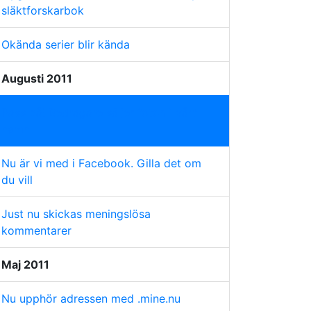
släktforskarbok
Okända serier blir kända
Augusti 2011
Pass på! Bedragare säljer foton i vårt
namn
Nu är vi med i Facebook. Gilla det om
du vill
Just nu skickas meningslösa
kommentarer
Maj 2011
Nu upphör adressen med .mine.nu