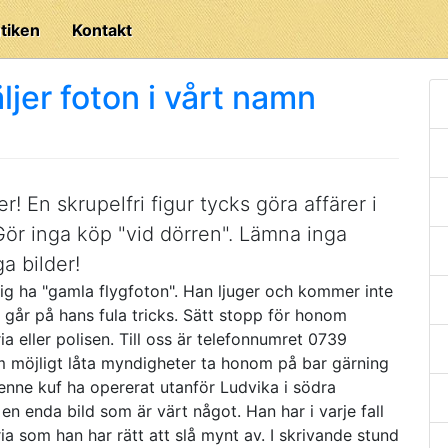
tiken
Kontakt
ljer foton i vårt namn
r! En skrupelfri figur tycks göra affärer i
Gör inga köp "vid dörren". Lämna inga
ga bilder!
g ha "gamla flygfoton". Han ljuger och kommer inte
ler går på hans fula tricks. Sätt stopp för honom
a eller polisen. Till oss är telefonnumret 0739
 om möjligt låta myndigheter ta honom på bar gärning
denne kuf ha opererat utanför Ludvika i södra
en enda bild som är värt något. Han har i varje fall
ria som han har rätt att slå mynt av. I skrivande stund