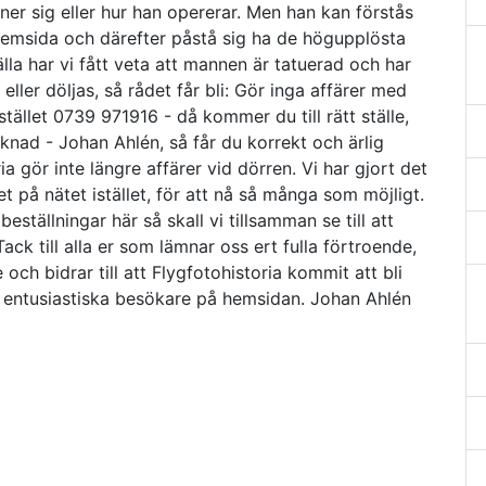
inner sig eller hur han opererar. Men han kan förstås
 hemsida och därefter påstå sig ha de högupplösta
älla har vi fått veta att mannen är tatuerad och har
ller döljas, så rådet får bli: Gör inga affärer med
stället 0739 971916 - då kommer du till rätt ställe,
cknad - Johan Ahlén, så får du korrekt och ärlig
a gör inte längre affärer vid dörren. Vi har gjort det
let på nätet istället, för att nå så många som möjligt.
ställningar här så skall vi tillsamman se till att
ack till alla er som lämnar oss ert fulla förtroende,
och bidrar till att Flygfotohistoria kommit att bli
 entusiastiska besökare på hemsidan. Johan Ahlén